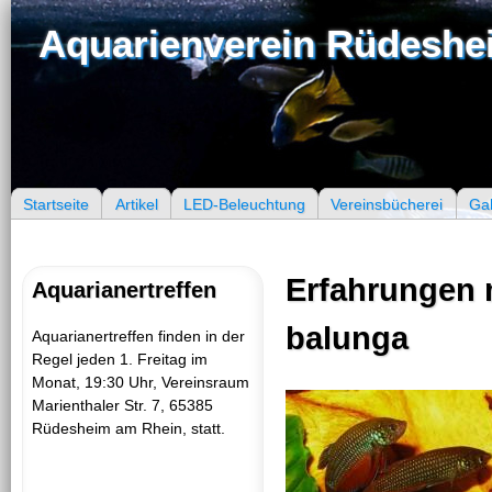
Jum
Aquarienverein Rüdeshei
Startseite
Artikel
LED-Beleuchtung
Vereinsbücherei
Gal
Hauptmenü
Erfahrungen m
Aquarianertreffen
balunga
Aquarianertreffen finden in der
Regel jeden 1. Freitag im
Monat, 19:30 Uhr, Vereinsraum
Marienthaler Str. 7, 65385
Rüdesheim am Rhein, statt.